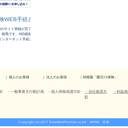
険WEB手続き
用のサイト登録が完了し
裕馬です。AIG損保の
インターネット手続き用
りました！ 詳細はサイ
１日以降始期の手続きが
｜ 個人のお客様
｜ 法人のお客様
｜幼稚園「園児24保険」
針
・一般事業主行動計画
・個人情報保護方針
・当社推奨方
・利益相
針
Copyright (c) 2017 TokaiBestPartner.co,ltd JAPAN 日本