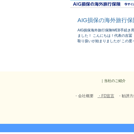
AIG損保の海外旅行保
AIG損保海外旅行保険WEB手続き
ました！ こんにちは！代表の吉冨 
取り扱いが始まりましたが この度
の海外旅行保険のサイトが立ち上が
ト内からご確認ください！１０月
可...
｜当社のご紹介
​・会社概要
・FD宣言
・勧誘方