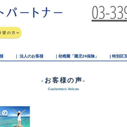
03-33
希望の方
様
｜ 法人のお客様
｜幼稚園「園児24保険」
| 特別
-お客様の声-
Customers Voices